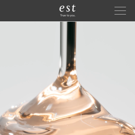
メイク落とし
洗顔料
ベースケア
店頭カウンセリング
化粧水
オンラインカウンセリング
乳液