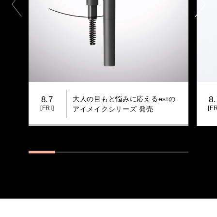
大人の目もと悩みに応えるestの
8.7
8
[FRI]
[FR
アイメイクシリーズ 発売