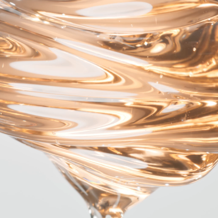
マッサージ
オンライン肌解析
化粧下地
UV対策ケア
ファンデーション
美容液
コンシーラー
クリーム
おしろい
シートマスク
ツール
ボディ / ハンドケア
アイシャドウ
リップスティック
チーク
アイライナー
マスカラ
アイブロウ
メイクアップリムーバー